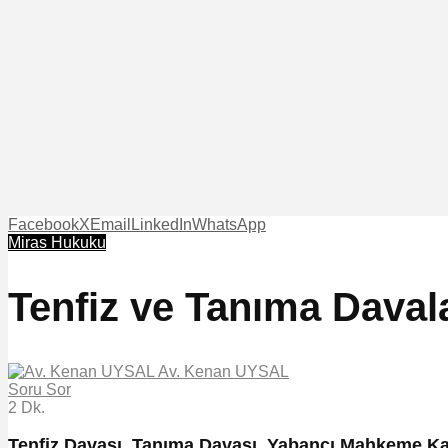
Facebook
X
Email
LinkedIn
WhatsApp
Miras Hukuku
Tenfiz ve Tanıma Davala
Av. Kenan UYSAL
Soru Sor
2 Dk.
Tenfiz Davası, Tanıma Davası, Yabancı Mahkeme Kararı