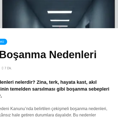
Miras Hukuku
AYM-AİHM
MIZ
Bireysel Başvuru
Soru Sor
Soru Sor
 Boşanma Nedenleri
Miras Davaları
Bilişim Hukuku
Soru Sor
Soru Sor
7 Dk.
Miras Paylaşımı
Hakkımızda
Soru Sor
Soru Sor
leri nelerdir? Zina, terk, hayata kast, akıl
Ağır Ceza Davaları
liğinin temelden sarsılması gibi boşanma sebepleri
Boşanmada
Soru Sor
.
Tazminat
Soru Sor
deni Kanunu’nda belirtilen çekişmeli boşanma nedenleri,
mkânsız hale getiren durumlara dayalıdır. Bu nedenler