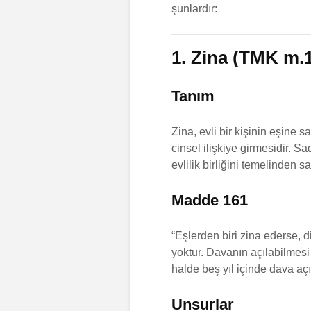
şunlardır:
Miras Hukuku
AYM-AİHM Bi
Başvuru
Soru Sor
Soru Sor
1. Zina (TMK m.
Miras Davaları
Soru Sor
Tanım
Miras Paylaşımı
Soru Sor
Zina, evli bir kişinin eşine 
Ağır Ceza Davaları
cinsel ilişkiye girmesidir. 
Soru Sor
evlilik birliğini temelinden 
Madde 161
“Eşlerden biri zina ederse, 
yoktur. Davanın açılabilmesi i
halde beş yıl içinde dava açıl
Unsurlar