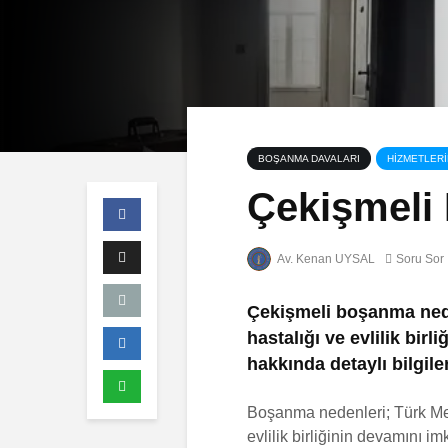
BOŞANMA DAVALARI
HIZMETLERI
Çekişmeli
Av. Kenan UYSAL
Soru Sor
Çekişmeli boşanma neden
hastalığı ve evlilik bir
hakkında detaylı bilgiler
Boşanma nedenleri; Türk Me
evlilik birliğinin devamını i