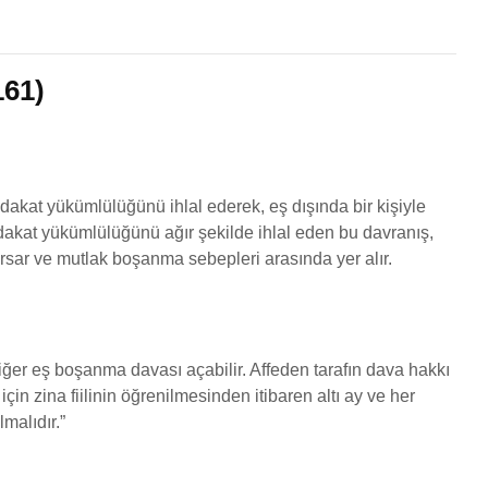
reysel
Boşanmada Mal
Miras 
Paylaşımı
Soru 
Soru Sor
161)
Miras D
İcra – İflas –
Soru 
Konkordato Hukuku
Soru Sor
Miras P
Soru 
Ticaret Hukuku
sadakat yükümlülüğünü ihlal ederek, eş dışında bir kişiyle
Soru Sor
Ağır Ce
Sadakat yükümlülüğünü ağır şekilde ihlal eden bu davranış,
Soru 
sarsar ve mutlak boşanma sebepleri arasında yer alır.
Ceza Davaları
Soru Sor
diğer eş boşanma davası açabilir. Affeden tarafın dava hakkı
çin zina fiilinin öğrenilmesinden itibaren altı ay ve her
malıdır.”