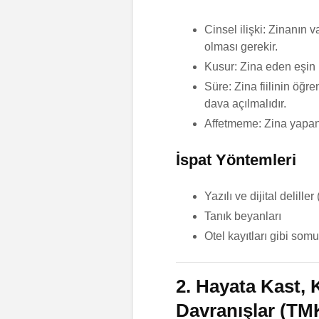
Cinsel ilişki: Zinanın v
olması gerekir.
Kusur: Zina eden eşin k
Süre: Zina fiilinin öğr
dava açılmalıdır.
Affetmeme: Zina yapan
İspat Yöntemleri
Yazılı ve dijital delil
Tanık beyanları
Otel kayıtları gibi somu
2. Hayata Kast,
Davranışlar (TM