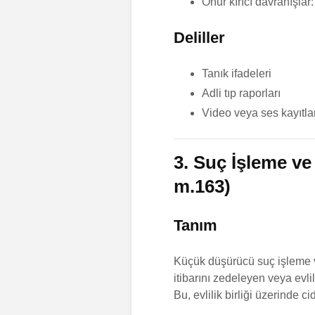
Onur kırıcı davranışla
Deliller
Tanık ifadeleri
Adli tıp raporları
Video veya ses kayıtlar
3. Suç İşleme v
m.163)
Tanım
Küçük düşürücü suç işleme v
itibarını zedeleyen veya evli
Bu, evlilik birliği üzerinde ci