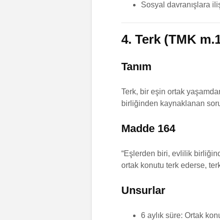
Sosyal davranışlara ili
4. Terk (TMK m.
Tanım
Terk, bir eşin ortak yaşamda
birliğinden kaynaklanan soru
Madde 164
“Eşlerden biri, evlilik birl
ortak konutu terk ederse, te
Unsurlar
6 aylık süre: Ortak kon