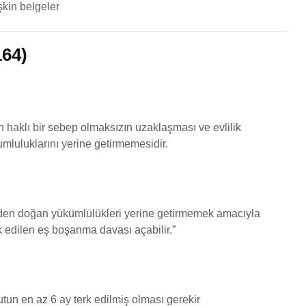
şkin belgeler
164)
n haklı bir sebep olmaksızın uzaklaşması ve evlilik
mluluklarını yerine getirmemesidir.
iğinden doğan yükümlülükleri yerine getirmemek amacıyla
rk edilen eş boşanma davası açabilir.”
utun en az 6 ay terk edilmiş olması gerekir