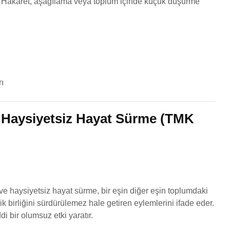
r: Hakaret, aşağılama veya toplum içinde küçük düşürme
ı
e Haysiyetsiz Hayat Sürme (TMK
e haysiyetsiz hayat sürme, bir eşin diğer eşin toplumdaki
lik birliğini sürdürülemez hale getiren eylemlerini ifade eder.
ddi bir olumsuz etki yaratır.