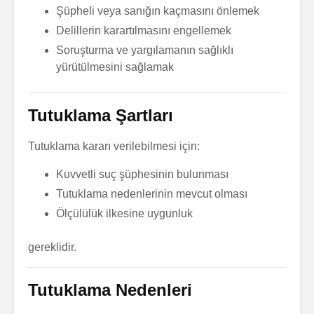
Şüpheli veya sanığın kaçmasını önlemek
Boşanmada Mal
Paylaşımı
Miras Dav
Delillerin karartılmasını engellemek
Soru Sor
u
Soru So
Soruşturma ve yargılamanın sağlıklı
yürütülmesini sağlamak
İcra – İflas –
Miras Pay
Konkordato
Soru So
Hukuku
Soru Sor
Tutuklama Şartları
Ticaret Hukuku
Tutuklama kararı verilebilmesi için:
Soru Sor
Kuvvetli suç şüphesinin bulunması
Tutuklama nedenlerinin mevcut olması
Ölçülülük ilkesine uygunluk
gereklidir.
Kooperatif
Gayrimen
Hukuku
Soru Sor
Tutuklama Nedenleri
Soru So
Kurumsal