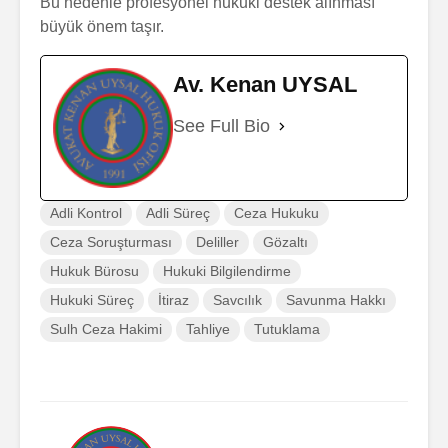
Bu nedenle profesyonel hukuki destek alınması
büyük önem taşır.
Av. Kenan UYSAL
See Full Bio
Adli Kontrol
Adli Süreç
Ceza Hukuku
Ceza Soruşturması
Deliller
Gözaltı
Hukuk Bürosu
Hukuki Bilgilendirme
Hukuki Süreç
İtiraz
Savcılık
Savunma Hakkı
Sulh Ceza Hakimi
Tahliye
Tutuklama