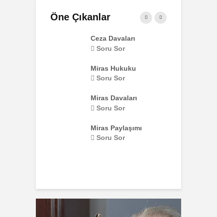
Öne Çıkanlar
Davaları
Ağır Ceza Davaları
Ç
N
u Sor
Soru Sor
 Hukuku
B
u Sor
P
 Davaları
u Sor
İ
K
 Paylaşımı
u Sor
T