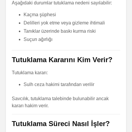
Mobbing
Ölünceye
Aşağıdaki durumlar tutuklama nedeni sayılabilir:
Bakma Sö
Soru Sor
Soru So
Kaçma şüphesi
Bilişim Sisteminin
Delilleri yok etme veya gizleme ihtimali
İşleyişinin
Mirasçılı
Engellenmesi
Nedir?
Tanıklar üzerinde baskı kurma riski
Soru Sor
Soru So
Suçun ağırlığı
Katılma Alacağı ve
Bilişim il
Değer Artış Payı
Rekabet
Tutuklama Kararını Kim Verir?
Davası
Soru So
Soru Sor
Tutuklama kararı:
Sulh ceza hakimi tarafından verilir
Savcılık, tutuklama talebinde bulunabilir ancak
kararı hakim verir.
Tutuklama Süreci Nasıl İşler?