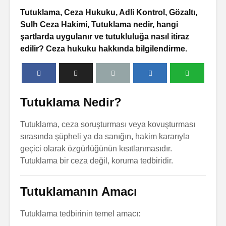
Tutuklama, Ceza Hukuku, Adli Kontrol, Gözaltı,
Sulh Ceza Hakimi, Tutuklama nedir, hangi
şartlarda uygulanır ve tutukluluğa nasıl itiraz
edilir? Ceza hukuku hakkında bilgilendirme.
Tutuklama Nedir?
Tutuklama, ceza soruşturması veya kovuşturması
sırasında şüpheli ya da sanığın, hakim kararıyla
geçici olarak özgürlüğünün kısıtlanmasıdır.
Tutuklama bir ceza değil, koruma tedbiridir.
ları
Çekişmeli
Ceza Dava
Tutuklamanın Amacı
Boşanma
Soru So
Nedenleri
Tutuklama tedbirinin temel amacı:
Soru Sor
Miras Hu
uru
Soru So