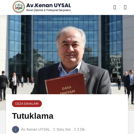
CEZA DAVALARI
Tutuklama
Av. Kenan UYSAL
Soru Sor
2 Dk.