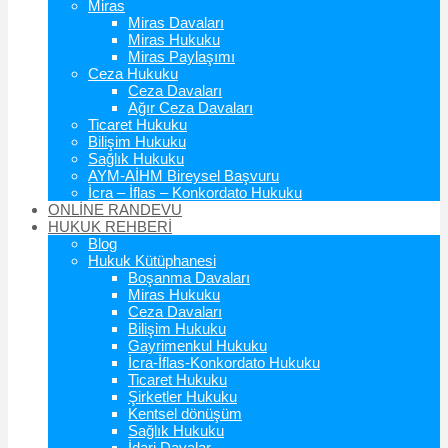
Miras
Miras Davaları
Miras Hukuku
Miras Paylaşımı
Ceza Hukuku
Ceza Davaları
Ağır Ceza Davaları
Ticaret Hukuku
Bilişim Hukuku
Sağlık Hukuku
AYM-AİHM Bireysel Başvuru
İcra – İflas – Konkordato Hukuku
ONLİNE RANDEVU
HUKUK REHBERİ
Blog
Hukuk Kütüphanesi
Boşanma Davaları
Miras Hukuku
Ceza Davaları
Bilişim Hukuku
Gayrimenkul Hukuku
İcra-İflas-Konkordato Hukuku
Ticaret Hukuku
Şirketler Hukuku
Kentsel dönüşüm
Sağlık Hukuku
İdari Davalar