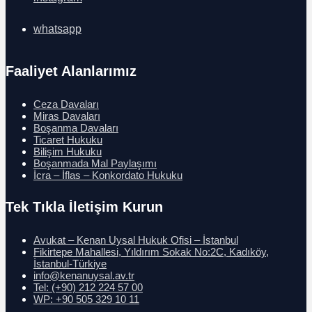
whatsapp
Faaliyet Alanlarımız
Ceza Davaları
Miras Davaları
Boşanma Davaları
Ticaret Hukuku
Bilişim Hukuku
Boşanmada Mal Paylaşımı
İcra – İflas – Konkordato Hukuku
Tek Tıkla İletişim Kurun
Avukat – Kenan Uysal Hukuk Ofisi – İstanbul
Fikirtepe Mahallesi, Yıldırım Sokak No:2C, Kadıköy,
İstanbul-Türkiye
info@kenanuysal.av.tr
Tel: (+90) 212 224 57 00
WP: +90 505 329 10 11