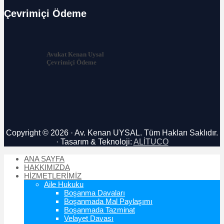
Çevrimiçi Ödeme
Avukat Kenan Uysal
Çevrimiçi Ödeme
Copyright © 2026 · Av. Kenan UYSAL. Tüm Hakları Saklıdır.
· Tasarım & Teknoloji:
ALİTUCO
ANA SAYFA
HAKKIMIZDA
HİZMETLERİMİZ
Aile Hukuku
Boşanma Davaları
Boşanmada Mal Paylaşımı
Boşanmada Tazminat
Velayet Davası