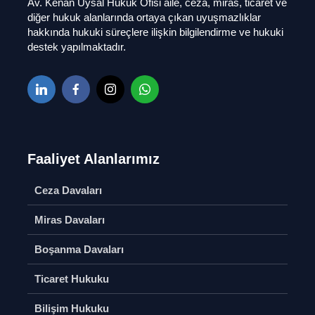
Av. Kenan Uysal Hukuk Ofisi aile, ceza, miras, ticaret ve
Nedenleri
diğer hukuk alanlarında ortaya çıkan uyuşmazlıklar
Soru S
hakkında hukuki süreçlere ilişkin bilgilendirme ve hukuki
AYM-AİHM
destek yapılmaktadır.
Bireysel Başvuru
Boşanma
Soru Sor
Paylaşımı
Soru S
Bilişim Hukuku
Soru Sor
İcra – İfla
Konkorda
Hukuku
mı
Hakkımızda
Soru S
Faaliyet Alanlarımız
Soru Sor
Ticaret 
Ceza Davaları
Soru S
Miras Davaları
Boşanma Davaları
Ticaret Hukuku
Bilişim Hukuku
Şirketler Hukuku
Tapu Sici