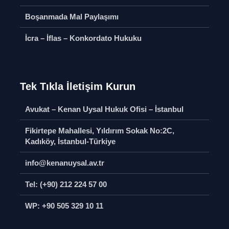
Davaları
Düzeltilm
Boşanmada Mal Paylaşımı
Soru Sor
Soru S
İcra – İflas – Konkordato Hukuku
Sözleşmeli
Şufa Hak
Mobbing
Soru S
Soru Sor
Vasiyetn
Banka veya Kredi
Tek Tıkla İletişim Kurun
Tenfizi D
Kartlarının Kötüye
Kullanılması
Soru S
Avukat – Kenan Uysal Hukuk Ofisi – İstanbul
Soru Sor
Ticari İşl
Fikirtepe Mahallesi, Yıldırım Sokak No:2C,
Hukuku
Uyuşturucu veya
Kadıköy, İstanbul-Türkiye
Uyarıcı Madde
Soru S
Bulundurma
info@kenanuysal.av.tr
Soru Sor
Tel: (+90) 212 224 57 00
WP: +90 505 329 10 11