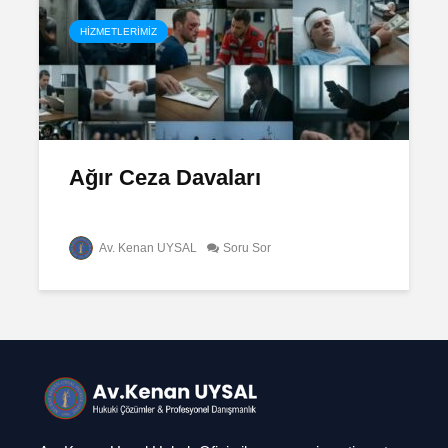
HIZMETLERIMIZ
Ağır Ceza Davaları
Av. Kenan UYSAL
Soru Sor
Ağır Ceza Davaları
Çekişmel
Boşanma
Soru Sor