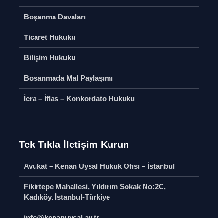
Nedenleri
Boşanma Davaları
Soru S
AYM-AİHM
Bireysel Başvuru
Boşanma
Ticaret Hukuku
Soru Sor
Paylaşımı
Soru S
Bilişim Hukuku
Bilişim Hukuku
Soru Sor
İcra – İfla
Boşanmada Mal Paylaşımı
Konkorda
Hukuku
İcra – İflas – Konkordato Hukuku
mı
Hakkımızda
Soru S
Soru Sor
Ticaret 
Soru S
Tek Tıkla İletişim Kurun
Avukat – Kenan Uysal Hukuk Ofisi – İstanbul
Fikirtepe Mahallesi, Yıldırım Sokak No:2C,
Kadıköy, İstanbul-Türkiye
Anonim
Vasiyetn
info@kenanuysal.av.tr