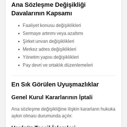
Ana Sözleşme Değişikliği
Nedenleri
Soru Sor
Davalarının Kapsamı
Miras Hu
uru
Boşanmada Mal
Soru S
Faaliyet konusu değişiklikleri
Paylaşımı
Miras Dav
Soru Sor
Sermaye artırımı veya azaltımı
u
Soru S
Şirket unvan değişiklikleri
İcra – İflas –
Merkez adres değişiklikleri
Konkordato
Miras Pay
Hukuku
Soru S
Yönetim yapısı değişiklikleri
Soru Sor
Pay devri ve ortaklık düzenlemeleri
Ticaret Hukuku
Soru Sor
En Sık Görülen Uyuşmazlıklar
Genel Kurul Kararlarının İptali
Ana sözleşme değişikliğine ilişkin kararların hukuka
aykırı olması durumunda açılır.
Ticari Şirketlerde
Disiplin 
Bölünme
Sıkça Yap