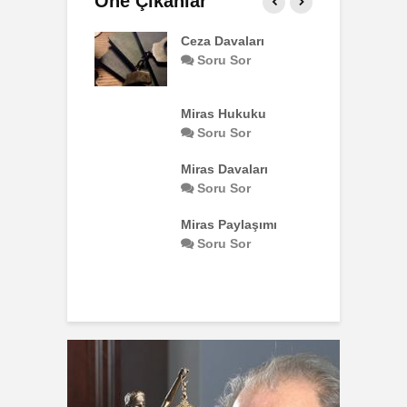
Öne Çıkanlar
Davaları
Ağır Ceza Davaları
Ç
N
u Sor
Soru Sor
 Hukuku
B
u Sor
P
 Davaları
u Sor
İ
K
 Paylaşımı
u Sor
T