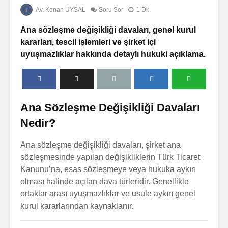
Av. Kenan UYSAL
Soru Sor
1 Dk.
Ana sözleşme değişikliği davaları, genel kurul
kararları, tescil işlemleri ve şirket içi
uyuşmazlıklar hakkında detaylı hukuki açıklama.
Ana Sözleşme Değişikliği Davaları
Nedir?
Ana sözleşme değişikliği davaları, şirket ana
sözleşmesinde yapılan değişikliklerin Türk Ticaret
Kanunu’na, esas sözleşmeye veya hukuka aykırı
olması halinde açılan dava türleridir. Genellikle
ortaklar arası uyuşmazlıklar ve usule aykırı genel
kurul kararlarından kaynaklanır.
ları
Çekişmeli
Ceza Dava
Boşanma
Soru S