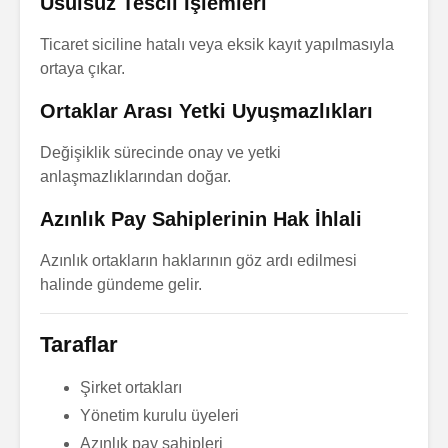
Usulsüz Tescil İşlemleri
Hataları
Soru Sor
Soru S
Ticaret siciline hatalı veya eksik kayıt yapılmasıyla
Ticari İşletmenin
ortaya çıkar.
Devri
Miras Bır
Tasarruf
Soru Sor
Ortaklar Arası Yetki Uyuşmazlıkları
Özgürlüğ
Edinilmiş Mallara
Soru S
Değişiklik sürecinde onay ve yetki
Katılma Rejimi
anlaşmazlıklarından doğar.
Sermaye A
Soru Sor
Soru S
Azınlık Pay Sahiplerinin Hak İhlali
İftira Suçu
Tedarikçi
Soru Sor
Azınlık ortakların haklarının göz ardı edilmesi
Yönelik 
Soru S
halinde gündeme gelir.
Taraflar
Şirket ortakları
Yönetim kurulu üyeleri
Azınlık pay sahipleri