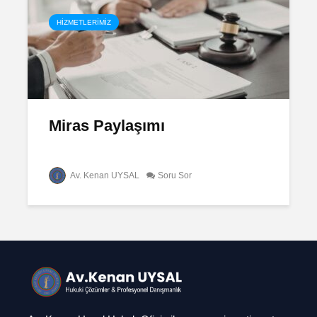
HIZMETLERIMIZ
Miras Paylaşımı
Av. Kenan UYSAL
Soru Sor
Ağır Ceza Davaları
Çekişmel
Boşanma
Soru Sor
Nedenleri
Soru S
AYM-AİHM