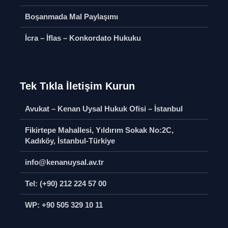
Ticari Davalarda
Boşanmada Mal Paylaşımı
Şirket Kayıtlarının
Miras Bır
CRM ile
Tasarruf
İcra – İflas – Konkordato Hukuku
İncelenmesi
Özgürlüğ
Soru Sor
Soru S
Edinilmiş Mallara
Ana Sözl
Katılma Rejimi
Değişikli
Tek Tıkla İletişim Kurun
Davaları 
Soru Sor
Soru S
Avukat – Kenan Uysal Hukuk Ofisi – İstanbul
İftira Suçu
Ortaklara
Soru Sor
Fikirtepe Mahallesi, Yıldırım Sokak No:2C,
Mobbing
Kadıköy, İstanbul-Türkiye
Soru S
info@kenanuysal.av.tr
Tel: (+90) 212 224 57 00
WP: +90 505 329 10 11