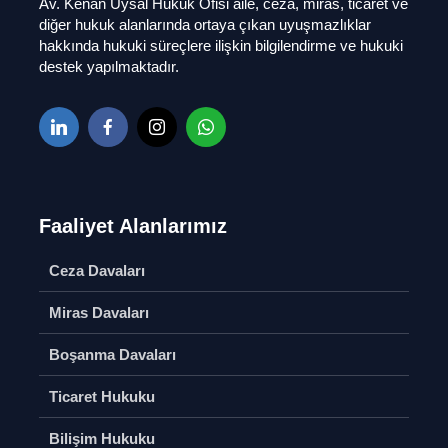
Av. Kenan Uysal Hukuk Ofisi aile, ceza, miras, ticaret ve
Bireysel Başvuru
Boşanma
diğer hukuk alanlarında ortaya çıkan uyuşmazlıklar
Soru Sor
Paylaşımı
hakkında hukuki süreçlere ilişkin bilgilendirme ve hukuki
Soru S
destek yapılmaktadır.
Bilişim Hukuku
Soru Sor
İcra – İfla
Konkorda
Hukuku
mı
Hakkımızda
Soru S
Soru Sor
Ticaret 
Soru S
Faaliyet Alanlarımız
Ceza Davaları
Miras Davaları
Boşanma Davaları
Ticari Şirketlerde
Disiplin 
Ticaret Hukuku
Bölünme
Sıkça Yap
Hataları
Soru Sor
Bilişim Hukuku
Soru S