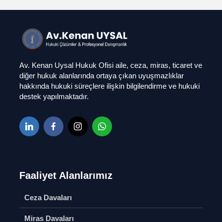
Av. Kenan Uysal Hukuk Ofisi aile, ceza, miras, ticaret ve
diğer hukuk alanlarında ortaya çıkan uyuşmazlıklar
hakkında hukuki süreçlere ilişkin bilgilendirme ve hukuki
destek yapılmaktadır.
Faaliyet Alanlarımız
Ağır Ceza Davaları
Çekişmel
Boşanma
Soru Sor
Ceza Davaları
Nedenleri
AYM-AİHM
Soru S
Miras Davaları
Bireysel Başvuru