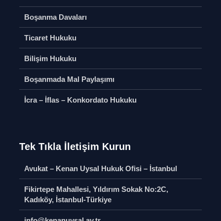
Boşanma
Soru Sor
Boşanma Davaları
Paylaşımı
Bilişim Hukuku
Soru S
Ticaret Hukuku
Soru Sor
İcra – İfla
mı
Konkorda
Bilişim Hukuku
Hakkımızda
Hukuku
Soru Sor
Soru S
Boşanmada Mal Paylaşımı
Ticaret 
İcra – İflas – Konkordato Hukuku
Soru S
Tek Tıkla İletişim Kurun
Avukat – Kenan Uysal Hukuk Ofisi – İstanbul
Deniz Ticareti
Miras Hu
Fikirtepe Mahallesi, Yıldırım Sokak No:2C,
Hukuku
Uygulana
Kadıköy, İstanbul-Türkiye
Hukukun 
Soru Sor
Soru S
info@kenanuysal.av.tr