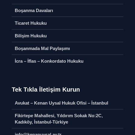
Nedenleri
Boşanma Davaları
Soru S
AYM-AİHM
Bireysel Başvuru
Boşanma
Ticaret Hukuku
Soru Sor
Paylaşımı
Soru S
Bilişim Hukuku
Bilişim Hukuku
Soru Sor
İcra – İfla
Boşanmada Mal Paylaşımı
mı
Konkorda
Hakkımızda
Hukuku
İcra – İflas – Konkordato Hukuku
Soru Sor
Soru S
Ticaret 
Soru S
Tek Tıkla İletişim Kurun
Avukat – Kenan Uysal Hukuk Ofisi – İstanbul
Fikirtepe Mahallesi, Yıldırım Sokak No:2C,
Kadıköy, İstanbul-Türkiye
Miras Ortaklığı
İtirazın
Kaldırılm
info@kenanuysal.av.tr
Soru Sor